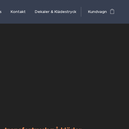
s
Kontakt
Dekaler & Klädestryck
Kundvagn