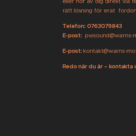
eller hör av dig direkt via 
rätt lösning för erat fordon
Telefon:
0763079843
E-post:
pwsound@warns-m
E-post:
kontakt@warns-mot
Redo när du är – kontakta 