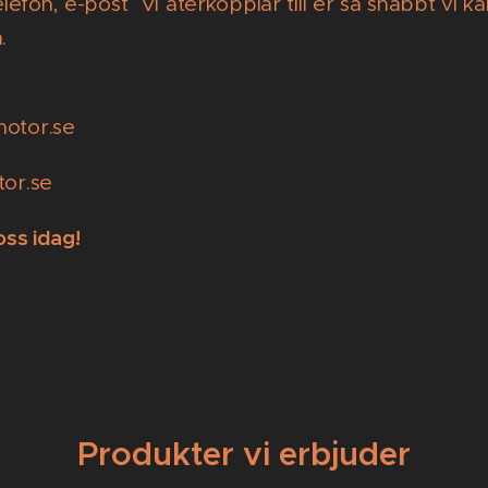
telefon, e-post Vi återkopplar till er så snabbt vi ka
.
otor.se
or.se
oss idag!
Produkter vi erbjuder