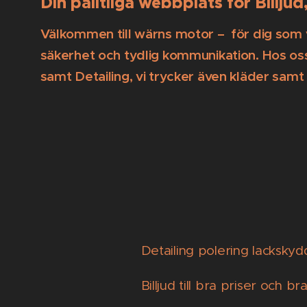
Din pålitliga webbplats för Billj
Välkommen till wärns motor – för dig som vil
säkerhet och tydlig kommunikation. Hos oss
samt Detailing, vi trycker även kläder sa
Detailing polering lackskyd
Billjud till bra priser och bra