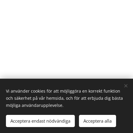
Vi använder cookies för att möjliggöra en korrekt funktion
och säkerhet på vår hemsida, och för att erbjuda dig bästa
© 2024 Alla rättigheter reserverade
möjliga användarupplevelse.
Bilvård
Acceptera endast nödvändiga
Acceptera alla
Cookies