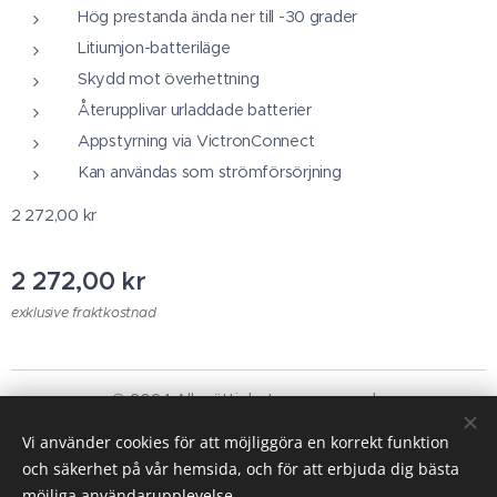
Hög prestanda ända ner till -30 grader
Litiumjon-batteriläge
Skydd mot överhettning
Återupplivar urladdade batterier
Appstyrning via VictronConnect
Kan användas som strömförsörjning
2 272,00 kr
2 272,00
kr
exklusive fraktkostnad
© 2024 Alla rättigheter reserverade
Bilvård
Vi använder cookies för att möjliggöra en korrekt funktion
och säkerhet på vår hemsida, och för att erbjuda dig bästa
Cookies
möjliga användarupplevelse.