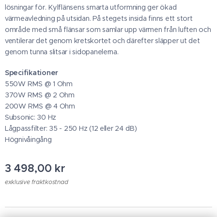
lösningar för. Kylflänsens smarta utformning ger ökad
värmeavledning på utsidan. På stegets insida finns ett stort
område med små flänsar som samlar upp värmen från luften och
ventilerar det genom kretskortet och därefter släpper ut det
genom tunna slitsar i sidopanelerna.
Specifikationer
550W RMS @ 1 Ohm
370W RMS @ 2 Ohm
200W RMS @ 4 Ohm
Subsonic: 30 Hz
Lågpassfilter: 35 - 250 Hz (12 eller 24 dB)
Högnivåingång
3 498,00
kr
exklusive fraktkostnad