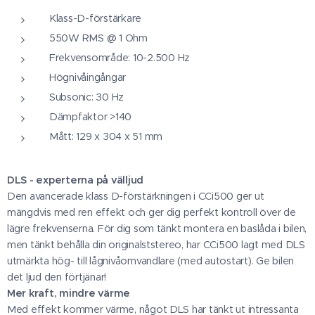
Klass-D-förstärkare
550W RMS @ 1 Ohm
Frekvensområde: 10-2.500 Hz
Högnivåingångar
Subsonic: 30 Hz
Dämpfaktor >140
Mått: 129 x 304 x 51 mm
DLS - experterna på välljud
Den avancerade klass D-förstärkningen i CCi500 ger ut
mängdvis med ren effekt och ger dig perfekt kontroll över de
lägre frekvenserna. För dig som tänkt montera en baslåda i bilen,
men tänkt behålla din originalststereo, har CCi500 lagt med DLS
utmärkta hög- till lågnivåomvandlare (med autostart). Ge bilen
det ljud den förtjänar!
Mer kraft, mindre värme
Med effekt kommer värme, något DLS har tänkt ut intressanta